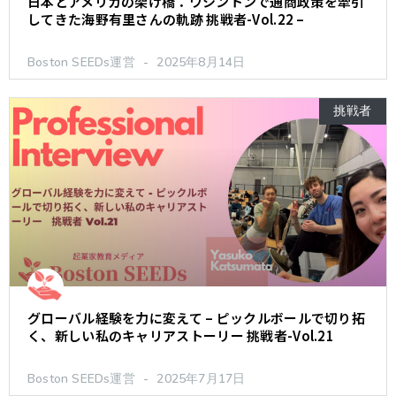
日本とアメリカの架け橋：ワシントンで通商政策を牽引
してきた海野有里さんの軌跡 挑戦者-Vol.22 –
Boston SEEDs運営
2025年8月14日
挑戦者
グローバル経験を力に変えて – ピックルボールで切り拓
く、新しい私のキャリアストーリー 挑戦者-Vol.21
Boston SEEDs運営
2025年7月17日