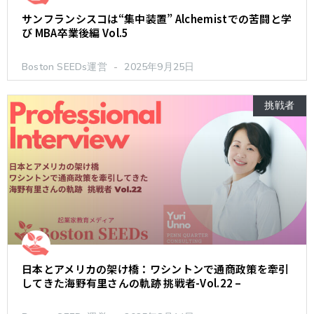
サンフランシスコは“集中装置” Alchemistでの苦闘と学
び MBA卒業後編 Vol.5
Boston SEEDs運営
2025年9月25日
挑戦者
日本とアメリカの架け橋：ワシントンで通商政策を牽引
してきた海野有里さんの軌跡 挑戦者-Vol.22 –