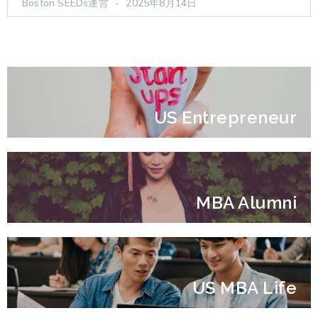
Boston SEEDs運営
2025年8月14日
US Entrepreneur
MBA Alumni
US MBA Life