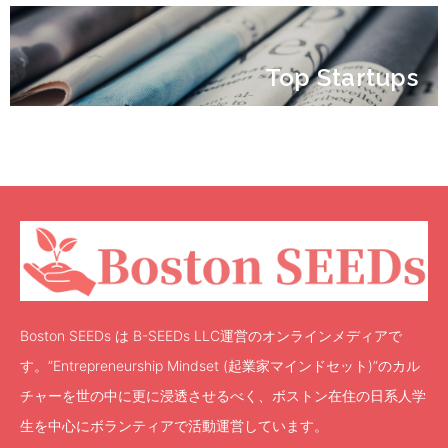
Top Startups
Boston SEEDs は B-SEEDs LLC運営のオンラインメディアで
す。”Entrepreneurship Mindset (起業家マインドセット)”のカル
チャーを世の中に更に浸透させるべく、ボストン在住の日系人学
生を中心にボランティアで活動運営しています。