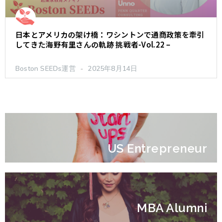
日本とアメリカの架け橋：ワシントンで通商政策を牽引
してきた海野有里さんの軌跡 挑戦者-Vol.22 –
Boston SEEDs運営
2025年8月14日
US Entrepreneur
MBA Alumni