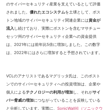
のサイバーセキュリティ産業を支えているとして評価
されました。
優れたエコシステム
を土壌として、ボス
トン地域のサイバーセキュリティ関連企業には
資金が
流入
し続けており、実際にボストンを含むマサチュー
セッツ州のサイバーセキュリティ企業への資金提供
は、2021年には前年比5倍に増加しました。この数字
は、2022年にはさらに増加すると予想されています。
VCLのアナリストであるマグリッタ氏は、このボスト
ンでのサイバーセキュリティへの投資増加は、企業や
個人による
テクノロジーの利用が増加
し、それが
サイ
バー脅威の増加
につながっていることを反映している
と分析しています。実際に、
SonicWall社（ソニックウ